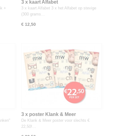
3 x kaart Alfabet
er)
nk +
3 x kaart Alfabet 3 x het Alfabet op stevige
(300 grams…
€ 12,50
3 x poster Klank & Meer
anken"
De Klank & Meer poster voor slechts €
22,50!…