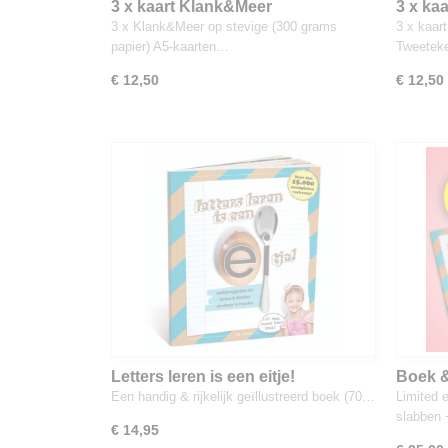
3 x kaart Klank&Meer
3 x ka
3 x Klank&Meer op stevige (300 grams
3 x kaar
papier) A5-kaarten…
Tweetek
€ 12,50
€ 12,50
Letters leren is een eitje!
Boek &
Een handig & rijkelijk geïllustreerd boek (70…
Limited 
slabben
€ 14,95