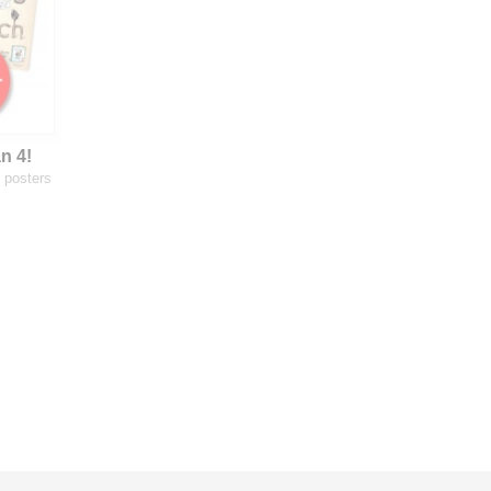
n 4!
5 posters