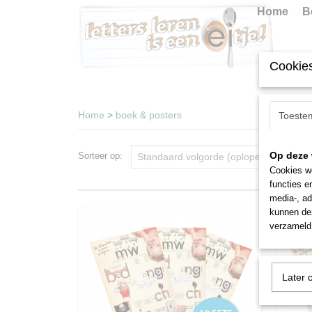
Home
B
Cookies
BOEK & POSTERS
POSTERS
BOEK
BO
Home
>
boek & posters
Toeste
Op deze 
Sorteer op:
Cookies wo
functies e
media-, ad
kunnen dez
verzameld 
Later 