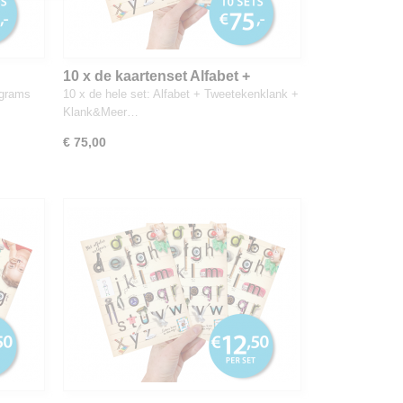
10 x de kaartenset Alfabet +
Tweetekenklank + Klank&Meer
 grams
10 x de hele set: Alfabet + Tweetekenklank +
Klank&Meer…
€ 75,00