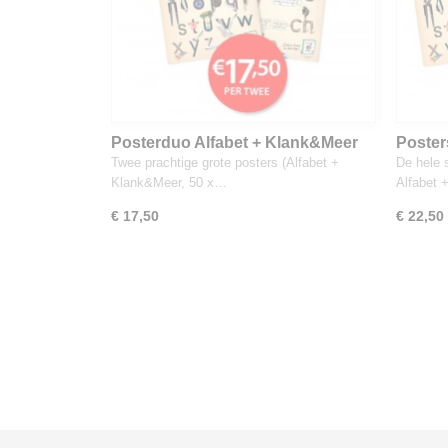
Posterduo Alfabet + Klank&Meer
Posters
Tweete
Twee prachtige grote posters (Alfabet +
De hele 
Klank&Meer, 50 x…
Alfabet
€ 17,50
€ 22,50