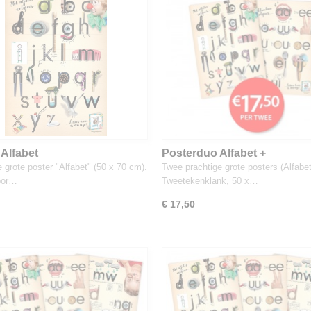
 Alfabet
Posterduo Alfabet +
Tweetekenklank
 grote poster "Alfabet" (50 x 70 cm).
Twee prachtige grote posters (Alfabe
oor…
Tweetekenklank, 50 x…
€ 17,50