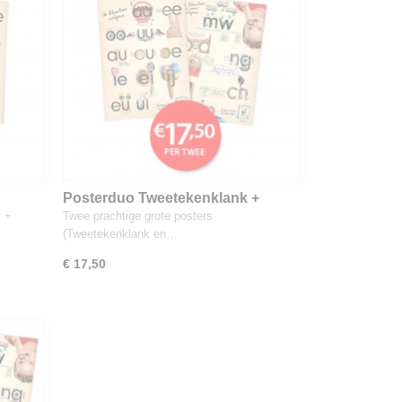
Posterduo Tweetekenklank +
Klank&Meer
t +
Twee prachtige grote posters
(Tweetekenklank en…
€ 17,50