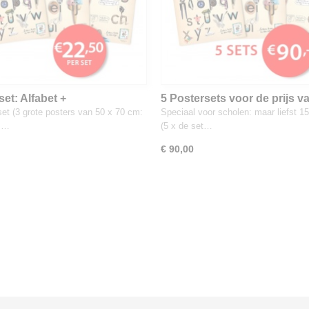
et: Alfabet +
5 Postersets voor de prijs va
kenklank + Klank&Meer
set (3 grote posters van 50 x 70 cm:
Speciaal voor scholen: maar liefst 1
 +…
(5 x de set…
€ 90,00