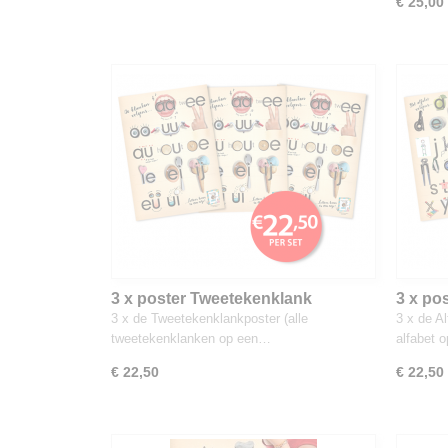
€ 25,00
3 x poster Tweetekenklank
3 x pos
3 x de Tweetekenklankposter (alle
3 x de Al
tweetekenklanken op een…
alfabet 
€ 22,50
€ 22,50