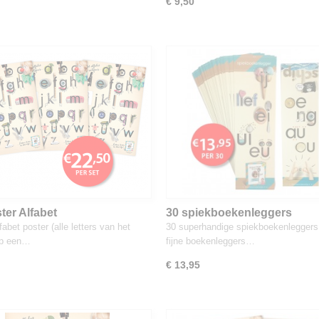
€ 9,50
ter Alfabet
30 spiekboekenleggers
fabet poster (alle letters van het
30 superhandige spiekboekenleggers
op een…
fijne boekenleggers…
€ 13,95