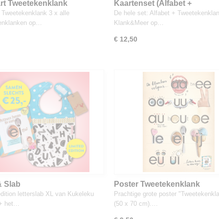
art Tweetekenklank
Kaartenset (Alfabet +
Tweetekenklank + Klank&Me
t Tweetekenklank 3 x alle
De hele set: Alfabet + Tweetekenkla
enklanken op…
Klank&Meer op…
€ 12,50
 Slab
Poster Tweetekenklank
edition letterslab XL van Kukeleku
Prachtige grote poster "Tweetekenkl
 + het…
(50 x 70 cm).…