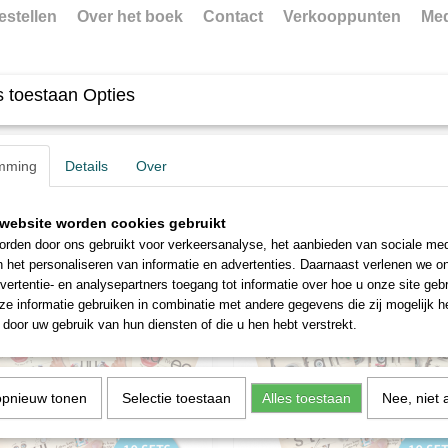
estellen
Over het boek
Contact
Verkooppunten
Med
 toestaan Opties
EKENLEGGERS
KAARTEN
mming
Details
Over
website worden cookies gebruikt
rden door ons gebruikt voor verkeersanalyse, het aanbieden van sociale med
n het personaliseren van informatie en advertenties. Daarnaast verlenen we o
vertentie- en analysepartners toegang tot informatie over hoe u onze site gebru
e informatie gebruiken in combinatie met andere gegevens die zij mogelijk 
door uw gebruik van hun diensten of die u hen hebt verstrekt.
opnieuw tonen
Selectie toestaan
Alles toestaan
Nee, niet 