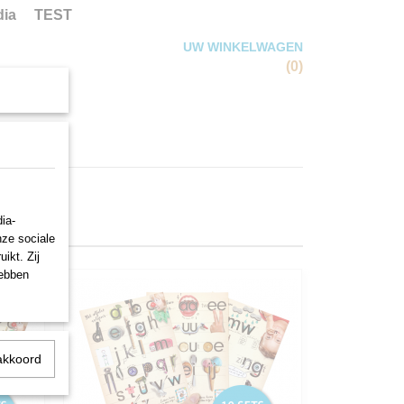
ia
TEST
UW WINKELWAGEN
Geen producten
(0)
GOEDE DOELEN
ia-
nze sociale
ikt. Zij
hebben
akkoord